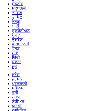
ਸੁੰਡਨੀਜ਼
ਸਵਾਹਿਲੀ
ਤਾਜਿਕ
ਤਾਮਿਲ
ਤੇਲਗੂ
ਥਾਈ
ਯੂਕਰੇਨੀਅਨ
ਉਰਦੂ
ਉਜ਼ਬੇਕ
ਵੀਅਤਨਾਮੀ
ਵੈਲਸ਼
ਜੋਸਾ
ਯਿੱਦੀ
ਯੋਰੂਬਾ
ਜ਼ੂਲੂ
ਫ੍ਰੈਂਚ
ਜਰਮਨ
ਪੁਰਤਗਾਲੀ
ਸਪੈਨਿਸ਼
ਰੂਸੀ
ਜਪਾਨੀ
ਕੋਰੀਅਨ
ਅਰਬੀ
ਆਇਰਿਸ਼