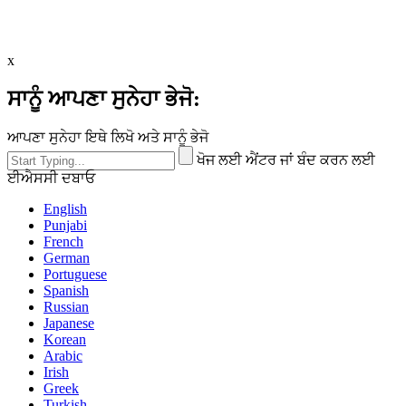
x
ਸਾਨੂੰ ਆਪਣਾ ਸੁਨੇਹਾ ਭੇਜੋ:
ਆਪਣਾ ਸੁਨੇਹਾ ਇਥੇ ਲਿਖੋ ਅਤੇ ਸਾਨੂੰ ਭੇਜੋ
ਖੋਜ ਲਈ ਐਂਟਰ ਜਾਂ ਬੰਦ ਕਰਨ ਲਈ
ਈਐਸਸੀ ਦਬਾਓ
English
Punjabi
French
German
Portuguese
Spanish
Russian
Japanese
Korean
Arabic
Irish
Greek
Turkish