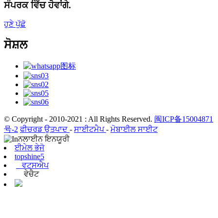
ਸੰਪਰਕ ਵਿੱਚ ਹੋਵਾਂਗੇ.
ਹੁਣੇ ਪੁੱਛੋ
ਸੋਸ਼ਲ
© Copyright - 2010-2021 : All Rights Reserved.
闽ICP备15004871
号-2
ਫੀਚਰਡ ਉਤਪਾਦ
-
ਸਾਈਟਮੈਪ
-
ਮੋਬਾਈਲ ਸਾਈਟ
ਈਮੇਲ ਭੇਜੋ
topshine5
ਵਟਸਐਪ
ਵੇਚੈਟ