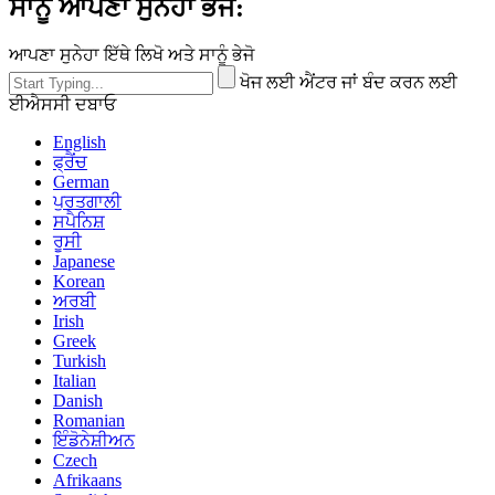
ਸਾਨੂੰ ਆਪਣਾ ਸੁਨੇਹਾ ਭੇਜੋ:
ਆਪਣਾ ਸੁਨੇਹਾ ਇੱਥੇ ਲਿਖੋ ਅਤੇ ਸਾਨੂੰ ਭੇਜੋ
ਖੋਜ ਲਈ ਐਂਟਰ ਜਾਂ ਬੰਦ ਕਰਨ ਲਈ
ਈਐਸਸੀ ਦਬਾਓ
English
ਫ੍ਰੈਂਚ
German
ਪੁਰਤਗਾਲੀ
ਸਪੈਨਿਸ਼
ਰੂਸੀ
Japanese
Korean
ਅਰਬੀ
Irish
Greek
Turkish
Italian
Danish
Romanian
ਇੰਡੋਨੇਸ਼ੀਅਨ
Czech
Afrikaans