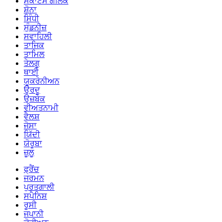
ਸਕਾਟਸ ਗੈਲਿਕ
ਸ਼ੋਨਾ
ਸਿੰਧੀ
ਸੁੰਡਨੀਜ਼
ਸਵਾਹਿਲੀ
ਤਾਜਿਕ
ਤਾਮਿਲ
ਤੇਲਗੂ
ਥਾਈ
ਯੂਕਰੇਨੀਅਨ
ਉਰਦੂ
ਉਜ਼ਬੇਕ
ਵੀਅਤਨਾਮੀ
ਵੈਲਸ਼
ਜੋਸਾ
ਯਿੱਦੀ
ਯੋਰੂਬਾ
ਜ਼ੂਲੂ
ਫ੍ਰੈਂਚ
ਜਰਮਨ
ਪੁਰਤਗਾਲੀ
ਸਪੈਨਿਸ਼
ਰੂਸੀ
ਜਪਾਨੀ