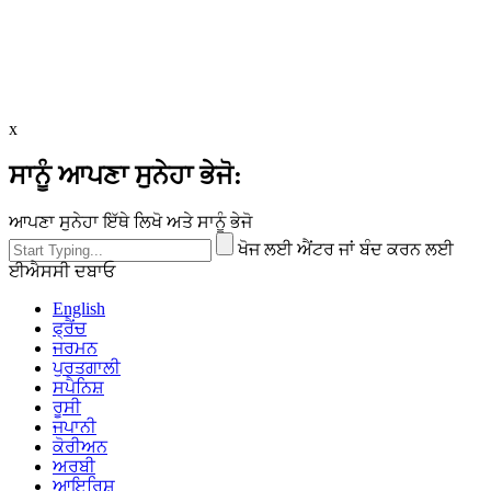
x
ਸਾਨੂੰ ਆਪਣਾ ਸੁਨੇਹਾ ਭੇਜੋ:
ਆਪਣਾ ਸੁਨੇਹਾ ਇੱਥੇ ਲਿਖੋ ਅਤੇ ਸਾਨੂੰ ਭੇਜੋ
ਖੋਜ ਲਈ ਐਂਟਰ ਜਾਂ ਬੰਦ ਕਰਨ ਲਈ
ਈਐਸਸੀ ਦਬਾਓ
English
ਫ੍ਰੈਂਚ
ਜਰਮਨ
ਪੁਰਤਗਾਲੀ
ਸਪੈਨਿਸ਼
ਰੂਸੀ
ਜਪਾਨੀ
ਕੋਰੀਅਨ
ਅਰਬੀ
ਆਇਰਿਸ਼