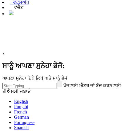
ਵਟਸਐਪ
ਵੇਚੈਟ
x
ਸਾਨੂੰ ਆਪਣਾ ਸੁਨੇਹਾ ਭੇਜੋ:
ਆਪਣਾ ਸੁਨੇਹਾ ਇਥੇ ਲਿਖੋ ਅਤੇ ਸਾਨੂੰ ਭੇਜੋ
ਖੋਜ ਲਈ ਐਂਟਰ ਜਾਂ ਬੰਦ ਕਰਨ ਲਈ
ਈਐਸਸੀ ਦਬਾਓ
English
Punjabi
French
German
Portuguese
Spanish