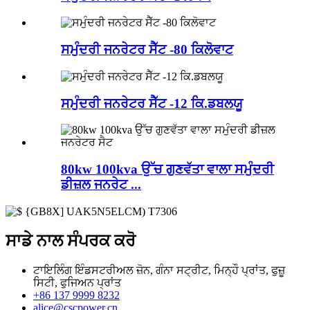
ਸਮੁੰਦਰੀ ਜਨਰੇਟਰ ਸੈੱਟ -80 ਕਿਲੋਵਾਟ
ਸਮੁੰਦਰੀ ਜਨਰੇਟਰ ਸੈੱਟ -12 ਕਿ.ਡਬਲਯੂ
80kw 100kva ਉੱਚ ਗੁਣਵੱਤਾ ਵਾਲਾ ਸਮੁੰਦਰੀ
ਡੀਜ਼ਲ ਜਨਰੇਟ ...
ਸਾਡੇ ਨਾਲ ਸੰਪਰਕ ਕਰੋ
ਟਾਇਲਿੰਗ ਇੰਡਸਟਰੀਅਲ ਜ਼ੋਨ, ਗੰਨਾ ਸਟ੍ਰੀਟ, ਮਿਨ੍ਹੌ ਪ੍ਰਾਂਤ, ਫੁਜ਼ੂ
ਸਿਟੀ, ਫੁਜਿਅਨ ਪ੍ਰਾਂਤ
+86 137 9999 8232
alice@cscpower.cn